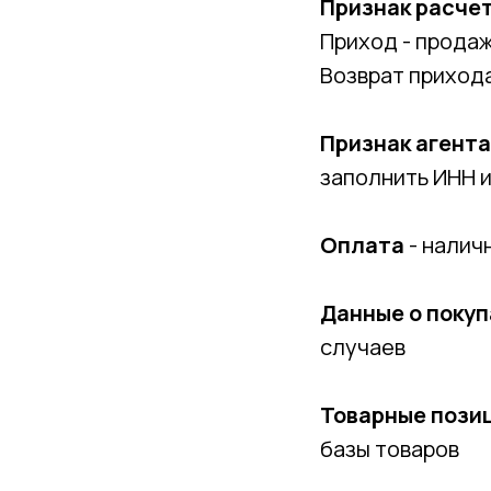
Признак расчет
Приход - прода
Возврат прихода
Признак агента
заполнить ИНН и
Оплата
- налич
Данные о поку
случаев
Товарные пози
базы товаров