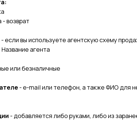
а:
жа
 - возврат
- если вы используете агентскую схему прод
 Название агента
ные или безналичные
пателе
- e-mail или телефон, а также ФИО для 
ции
- добавляется либо руками, либо из заран