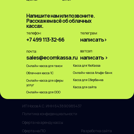
Напишите нам или позвоните.
Расскажем всё об облачных
кассах.
телефон:
телеграм:
+7 499 113-32-66
написать>
ватсап:
почта:
sales@ecomkassa.ru
написать >
Касса для YooKassa
Онлайн-касса для такси
Онлайн-касса Альфа-Банк
Облачная касса 1С
Касса для Сбербанка
Онлайн-касса для сферы
услуг
Касса для сайта
Онлайн-касса для ООО
ИП Носов А.С. ИНН 643890985437
Политика конфиденциальности
Оферта на аренду кассы
Оферта на ПО
Разработка сайта